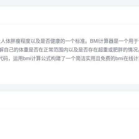
）,是衡量人体胖瘦程度以及是否健康的一个标准。BMI计算器是一个用
了解自己的体重是否在正常范围内以及是否存在超重或肥胖的情况。
.com）通过WEB代码，运用bmi计算公式构建了一个简洁实用且免费的