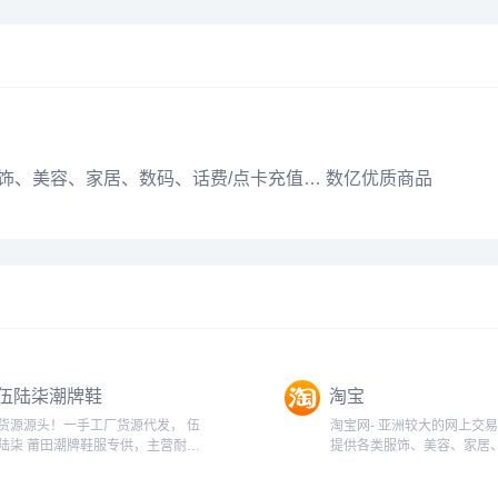
饰、美容、家居、数码、话费/点卡充值… 数亿优质商品
伍陆柒潮牌鞋
淘宝
货源源头！一手工厂货源代发， 伍
淘宝网- 亚洲较大的网上交
陆柒 莆田潮牌鞋服专供，主营耐
提供各类服饰、美容、家居
克、阿迪、匡威、新百伦、亚瑟士、
话费/点卡充值… 数亿优质商品
MLB、万斯、彪马等各大品牌潮牌鞋