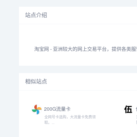
站点介绍
淘宝网 - 亚洲较大的
网上
交易
平台
，提供各类服
相似站点
200G流量卡
全网号卡选购，大流量卡免费领
取。...