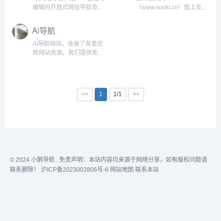
检索，收集正规的中文网
编辑的开放式网址导航及网
（www.souki.cn）做上友情
站，用户可以自主提交，再
站自助发布平台，收录国内
链接，来访一次，自动秒收
由我们编辑、审核，形成网
外、各行业优秀网站，旨在
录，首页第一位展示！想要
Ai导航
站索引，网友可以通过网站
为用户提供网站分类目录网
收录就来搜库收录网！...
目录进行分类检索和关键词
站检索、优秀网站目录参
AI导航网站，收录了各类优
检索，收录网努力打造互动
考、网站优化推广及互联网
质网站资源。我们提供免费
新颖的网站收录平台。...
资讯服务！...
的网站收录服务，只要网站
符合一定的规范和质量要
求，就能自动被秒收录到我
们的导航网站中。我们精选
<<
1
1/1
>>
收录的网站都是精品，内容
丰富多样，能够满足用户的
各种需求。最优质的网站推
荐，帮助用户迅速找到所需
的信息和服务。...
© 2024
小鹅导航
. 免责声明：本站内容均来源于网络分享，如有版权问题请
联系删除！
沪ICP备2023002806号-6
网站地图
联系本站