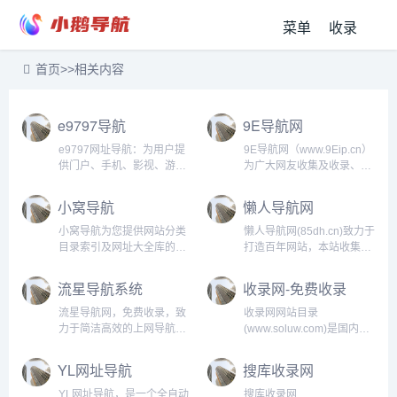
菜单
收录
首页
>>
相关内容
e9797导航
9E导航网
e9797网址导航：为用户提
9E导航网（www.9Eip.cn）
供门户、手机、影视、游
为广大网友收集及收录、整
戏、购物等分类网站导航，
理国内外各种优秀的网站大
安全上网主页、实用网址导
全，同时提供多个搜索入口
小窝导航
懒人导航网
航之家、便捷的上网导航助
让您方便快捷地尽享实用查
手。广泛收集并精心推荐各
询，体验非凡的导航网，网
小窝导航为您提供网站分类
懒人导航网(85dh.cn)致力于
领域的优质网站大全，提供
罗各种分类查询中的优秀网
目录索引及网址大全库的建
打造百年网站，本站收集全
常用网址收藏、品牌官网链
站，是众多网民首选的网址
立，旨在为用户提供高效便
网资源，各种网站等，一个
接、网站分类目录检索以及
导航！...
捷的网址存储和查询服务，
网站等于无数个网站，你需
流星导航系统
收录网-免费收录
可信网站免费收录提交入
同时提供最全的优秀名站导
要的任何网站在本站都可以
口。...
航。...
查到，如果你是站长期待你
流星导航网，免费收录，致
收录网网站目录
的加入...
力于简洁高效的上网导航和
(www.soluw.com)是国内专
搜索入口，沉淀最具价值链
业的网站分类目录平台！主
接，全站无商业推广，简约
要提供网站分类、中文网站
YL网址导航
搜库收录网
而不简单。...
收录、网址提交、文章发布
等服务。提供网站目录分类
YL网址导航，是一个全自动
搜库收录网