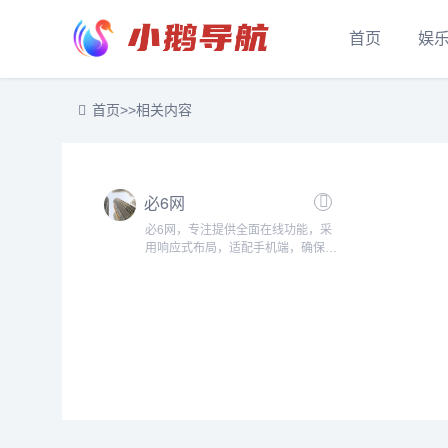
首页
娱
首页
>>
相关内容
必6网
必6网，专注提供全面在线功能，采
用响应式布局，适配手机端，确保用
户享受无缝体验。网站界面美观，功
能强大，满足多样化需求。注重用户
隐私与数据安全，致力于提供高质量
服务，为用户创造值得信赖的网络环
境。...