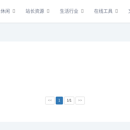
乐休闲
站长资源
生活行业
在线工具
<<
1
1/1
>>