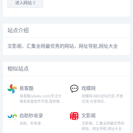
进入网站
站点介绍
文影阁，汇集全网最优秀的
网站
，
网址
导航
,网址大全
相似站点
易客酷
戏蝶网
易客酷(yikeku.com)专注分
戏蝶网-BBS论坛社区-开放
销系统类软件开发,提供微信
交流-分享快乐...
分销商城系统、微商分销软
件、小程序分销商城、多级
自助秒收录
文影阁
分销系统、微商城系统、微
信分销系统等系统软件推广
自助，秒收录...
文影阁，汇集全网最优秀的
服务。易客酷系统推广,获客
网站，网址导航,网址大全...