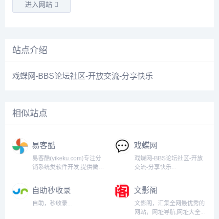
进入网站
站点介绍
戏蝶网-BBS论坛社区-开放交流-
分享
快乐
相似站点
易客酷
戏蝶网
易客酷(yikeku.com)专注分
戏蝶网-BBS论坛社区-开放
销系统类软件开发,提供微信
交流-分享快乐...
分销商城系统、微商分销软
件、小程序分销商城、多级
自助秒收录
文影阁
分销系统、微商城系统、微
信分销系统等系统软件推广
自助，秒收录...
文影阁，汇集全网最优秀的
服务。易客酷系统推广,获客
网站，网址导航,网址大全...